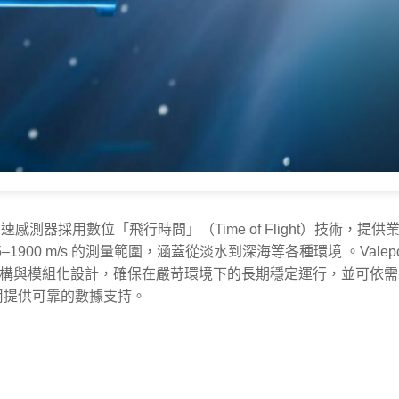
速感測器採用數位「飛行時間」（Time of Flight）技術
 1375–1900 m/s 的測量範圍，涵蓋從淡水到深海等各種環境
。​
Vale
構與模組化設計，確保在嚴苛環境下的長期穩定運行，並可依需
用提供可靠的數據支持。